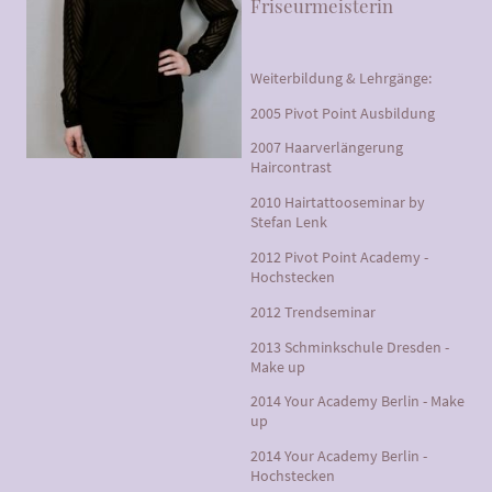
Friseurmeisterin
Weiterbildung & Lehrgänge:
2005 Pivot Point Ausbildung
2007 Haarverlängerung
Haircontrast
2010 Hairtattooseminar by
Stefan Lenk
2012 Pivot Point Academy -
Hochstecken
2012 Trendseminar
2013 Schminkschule Dresden -
Make up
2014 Your Academy Berlin - Make
up
2014 Your Academy Berlin -
Hochstecken