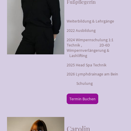
Fußpflegerin
Weiterbildung & Lehrgänge
2022 Ausbildung
2024 Wimpernschulung 1:1
Technik , 2D-6D
Wimpernverlängerung &
Lashlifting
2025 Head Spa Technik
2026 Lymphdrainage am Bein
Schulung
Termin Buchen
Carolin