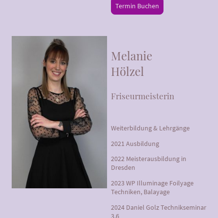
Termin Buchen
Melanie
Hölzel
Friseurmeisterin
Weiterbildung & Lehrgänge
2021 Ausbildung
2022 Meisterausbildung in
Dresden
2023 WP Illuminage Foilyage
Techniken, Balayage
2024 Daniel Golz Technikseminar
3.6