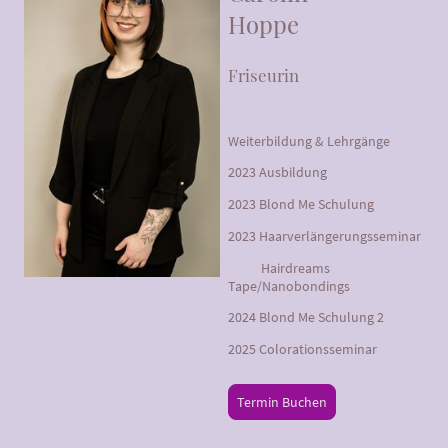
Hoppe
Friseurin
Weiterbildung & Lehrgänge
2023 Ausbildung
2023 Blond Me Schulung
2023 Haarverlängerungsseminar
Hairdreams
Tape/Nanobondings
2024 Blond Me Schulung 2
2025 Colorationsseminar
Termin Buchen